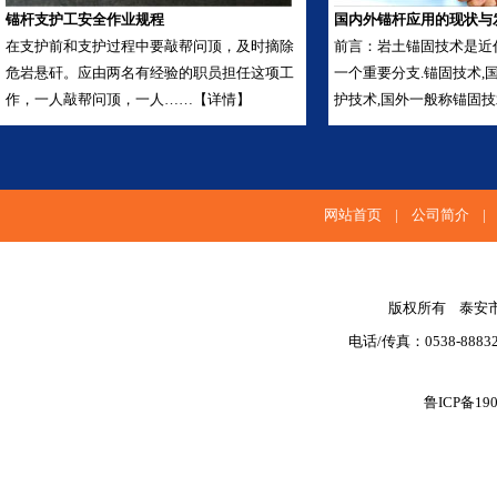
锚杆支护工安全作业规程
国内外锚杆应用的现状与
在支护前和支护过程中要敲帮问顶，及时摘除
前言：岩土锚固技术是近
危岩悬矸。应由两名有经验的职员担任这项工
一个重要分支.锚固技术,
作，一人敲帮问顶，一人……【详情】
护技术,国外一般称锚固技术·
网站首页
|
公司简介
版权所有 泰安市
电话/传真：0538-88
鲁ICP备190