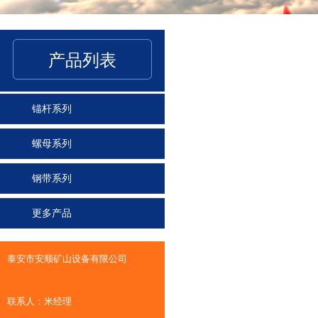
产品列表
锚杆系列
螺母系列
钢带系列
更多产品
泰安市安顺矿山设备有限公司
联系人：米经理